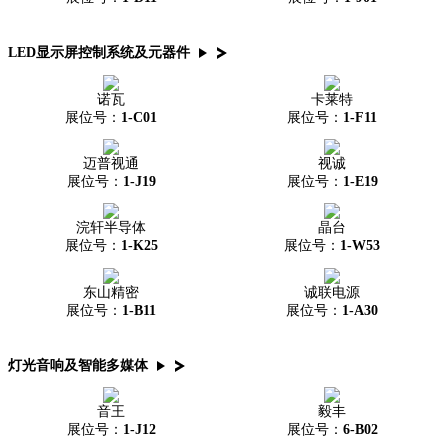
LED显示屏控制系统及元器件
诺瓦
卡莱特
展位号：
1-C01
展位号：
1-F11
迈普视通
视诚
展位号：
1-J19
展位号：
1-E19
浣轩半导体
晶台
展位号：
1-K25
展位号：
1-W53
东山精密
诚联电源
展位号：
1-B11
展位号：
1-A30
灯光音响及智能多媒体
音王
毅丰
展位号：
1-J12
展位号：
6-B02