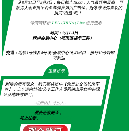
从8月31日至9月3日，每日截止18:00，人气最旺的展商，可
获得大会直播平台至尊弹窗第四广告位。赶紧来送你喜欢的
展商“出道”吧！
详情请移步
LED CHINA | Live
进行查看
时间：9月1-3日
深圳会展中心（福田区福华三路）
交通：
地铁1号线及4号线“会展中心”站D出口，步行10分钟即
可到达
温馨提示
到场的所有观众，我们都将提供【免费公交地铁乘车
券】，上车请向地铁/公交工作人员同时出示您的参观
证及地铁票即可。
-点击图片可放大-
展会还有两天，
马上注册，
线下+线上齐观展！